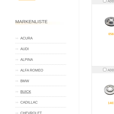
ADD
MARKENLISTE
056
ACURA
AUDI
ALPINA
ALFA ROMEO
ADD
BMW
BUICK
CADILLAC
140
CHEVROLET