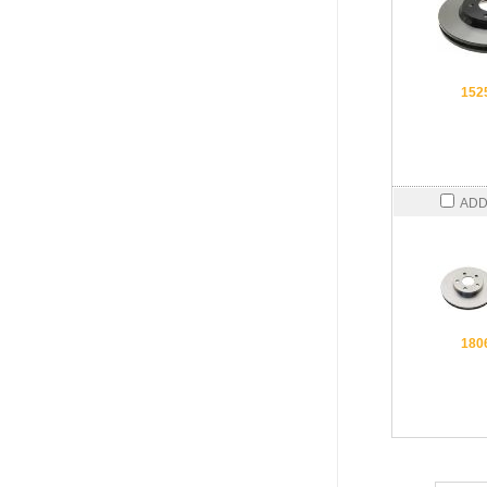
152
ADD
180