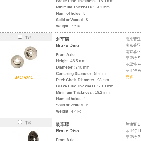
Brake Disc Thickness
: 16.0 mm
Minimum Thickness
: 14.2 mm
Num. of holes
: 5
Solid or Vented
: S
Weight
: 7.5 kg
订购
刹车碟
南京菲
Brake Disc
南京菲
南京菲
Front Axle
菲亚特
S
Height
: 46.5 mm
菲亚特
P
Diameter
: 240 mm
菲亚特
P
Centering Diameter
: 59 mm
更多...
46419204
Pitch Circle Diameter
: 98 mm
Brake Disc Thickness
: 20.0 mm
Minimum Thickness
: 18.2 mm
Num. of holes
: 4
Solid or Vented
: V
Weight
: 4.4 kg
订购
刹车碟
兰旗亚
D
Brake Disc
菲亚特
L
菲亚特
B
Front Axle