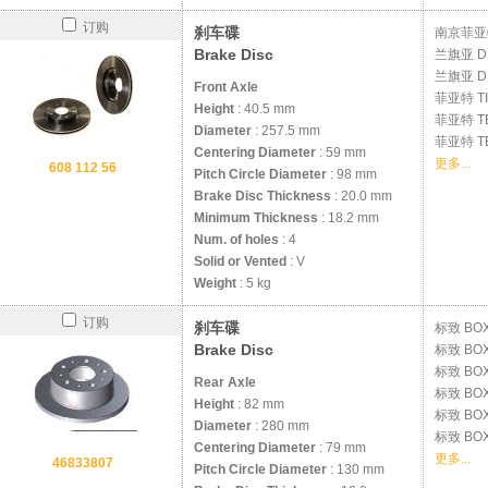
订购
刹车碟
南京菲
Brake Disc
兰旗亚
D
兰旗亚
D
Front Axle
菲亚特
T
Height
: 40.5 mm
菲亚特
T
Diameter
: 257.5 mm
菲亚特
T
Centering Diameter
: 59 mm
更多...
608 112 56
Pitch Circle Diameter
: 98 mm
Brake Disc Thickness
: 20.0 mm
Minimum Thickness
: 18.2 mm
Num. of holes
: 4
Solid or Vented
: V
Weight
: 5 kg
订购
刹车碟
标致
BOX
Brake Disc
标致
BOX
标致
BOX
Rear Axle
标致
BOX
Height
: 82 mm
标致
BOX
Diameter
: 280 mm
标致
BOX
Centering Diameter
: 79 mm
更多...
46833807
Pitch Circle Diameter
: 130 mm