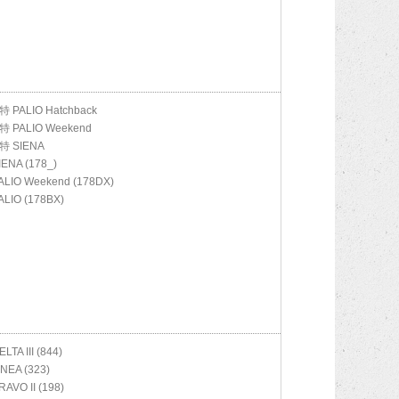
亚特
PALIO Hatchback
亚特
PALIO Weekend
亚特
SIENA
IENA (178_)
ALIO Weekend (178DX)
ALIO (178BX)
ELTA III (844)
INEA (323)
RAVO II (198)