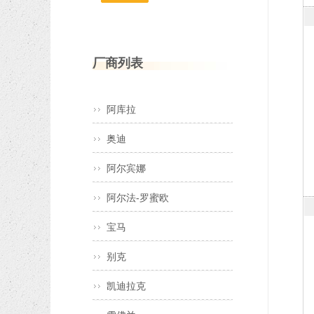
厂商列表
阿库拉
奥迪
阿尔宾娜
阿尔法-罗蜜欧
宝马
别克
凯迪拉克