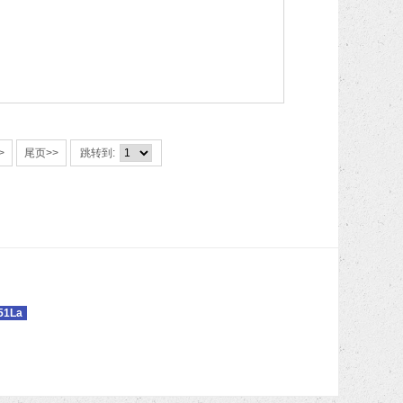
>
尾页>>
跳转到:
51La