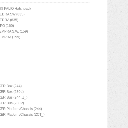
亚特
PALIO Hatchback
EDRA SW (835)
EDRA (835)
IPO (160)
EMPRA S.W. (159)
EMPRA (159)
ER Box (244)
ER Box (230L)
ER Bus (244, Z_)
ER Bus (230P)
ER Platform/Chassis (244)
ER Platform/Chassis (ZCT_)