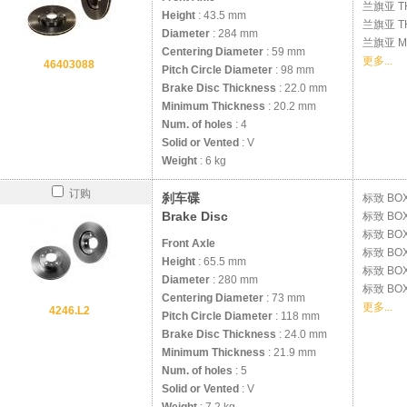
兰旗亚
T
Height
: 43.5 mm
兰旗亚
T
Diameter
: 284 mm
兰旗亚
M
Centering Diameter
: 59 mm
更多...
46403088
Pitch Circle Diameter
: 98 mm
Brake Disc Thickness
: 22.0 mm
Minimum Thickness
: 20.2 mm
Num. of holes
: 4
Solid or Vented
: V
Weight
: 6 kg
订购
刹车碟
标致
BOX
Brake Disc
标致
BOX
标致
BOX
Front Axle
标致
BOX
Height
: 65.5 mm
标致
BOX
Diameter
: 280 mm
标致
BOX
Centering Diameter
: 73 mm
更多...
4246.L2
Pitch Circle Diameter
: 118 mm
Brake Disc Thickness
: 24.0 mm
Minimum Thickness
: 21.9 mm
Num. of holes
: 5
Solid or Vented
: V