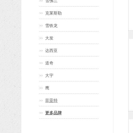
雪佛兰
克莱斯勒
雪铁龙
大发
达西亚
道奇
大宇
鹰
菲亚特
更多品牌