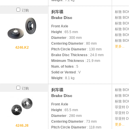
Weight
: 7.2 kg
订购
刹车碟
标致
BOX
Brake Disc
标致
BOX
标致
BOX
Front Axle
标致
BOX
Height
: 65.5 mm
标致
BOX
Diameter
: 300 mm
标致
BOX
Centering Diameter
: 80 mm
更多...
4246.K2
Pitch Circle Diameter
: 130 mm
Brake Disc Thickness
: 24.0 mm
Minimum Thickness
: 21.9 mm
Num. of holes
: 5
Solid or Vented
: V
Weight
: 8.1 kg
订购
刹车碟
标致
BOX
Brake Disc
标致
BOX
标致
BOX
Front Axle
菲亚特
D
Height
: 65.5 mm
菲亚特
D
Diameter
: 280 mm
菲亚特
D
Centering Diameter
: 73 mm
更多...
4246.J8
Pitch Circle Diameter
: 118 mm