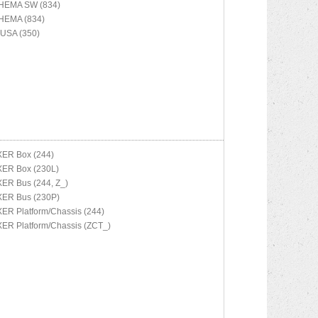
HEMA SW (834)
HEMA (834)
USA (350)
ER Box (244)
ER Box (230L)
ER Bus (244, Z_)
ER Bus (230P)
ER Platform/Chassis (244)
ER Platform/Chassis (ZCT_)